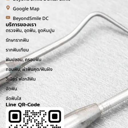
Google Map
BeyondSmile DC
บริการของเรา
ตรวจฟัน, อุดฟัน, ขูดหินปูน
รักษารากฟัน
รากฟันเทียม
ฟันปลอม, ครอบฟัน
ถอนฟัน, ผ่าฟันคุด/ฟันฝัง
วีเนียร์ ฟอกสีฟัน
จัดฟัน
จัดฟันใส
Line QR-Code