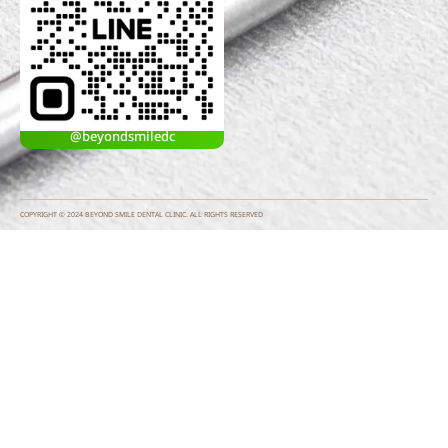
@beyondsmiledc
COPYRIGHT © 2024 BEYOND SMILE DENTAL CLINIC. ALL RIGHTS RESERVED