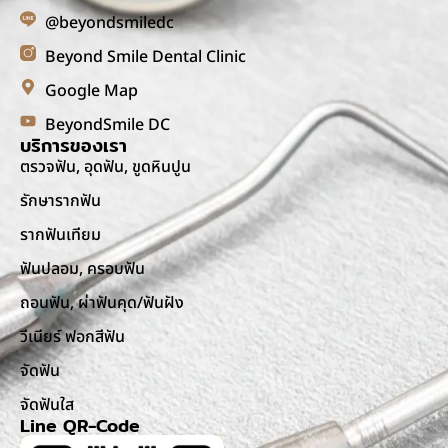
@beyondsmiledc
Beyond Smile Dental Clinic
Google Map
BeyondSmile DC
บริการของเรา
ตรวจฟัน, อุดฟัน, ขูดหินปูน
รักษารากฟัน
รากฟันเทียม
ฟันปลอม, ครอบฟัน
ถอนฟัน, ผ่าฟันคุด/ฟันฝัง
วีเนียร์ ฟอกสีฟัน
จัดฟัน
จัดฟันใส
Line QR-Code