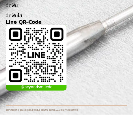
จัดฟัน
จัดฟันใส
Line QR-Code
@beyondsmiledc
COPYRIGHT © 2024 BEYOND SMILE DENTAL CLINIC. ALL RIGHTS RESERVED