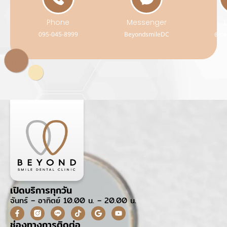
Phone
Messenger
095-045-8999
BeyondsmileDC
@be
เปิดบริการทุกวัน
จันทร์ – อาทิตย์ 10.00 น. – 20.00 น.
ช่องทางการติดต่อ