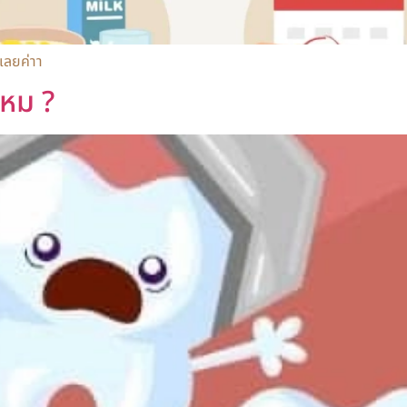
้เลยค่าา
ไหม ?