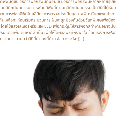
ฟันดีขึ้น วิธีการฟอกสีฟันที่นิยมใช้ มีวิธีการฟอกสีฟันหลากหลายรูปแบบ
คลินิกทันตกรรม การฟอกสีฟันที่ทำในคลินิกทันตกรรมเป็นวิธีที่ได้รับ
นตอนการฟอกสีฟันในคลินิก: การตรวจประเมินสุขภาพฟัน: ทันตแพทย์จะตรว
ันเหงือก: ก่อนเริ่มกระบวนการ ฟันจะถูกป้องกันด้วยวัสดุพิเศษเพื่อป้
ูง โดยใช้แสงเลเซอร์หรือแสง LED เพื่อกระตุ้นให้สารฟอกสีทำงานอย่าง
่งเพิ่มเติมหากจำเป็น เพื่อให้ได้ผลลัพธ์ที่พึงพอใจ ข้อดีของการฟอกสี
ามยาวนานกว่าวิธีที่ทำเองที่บ้าน ข้อควรระวัง: […]