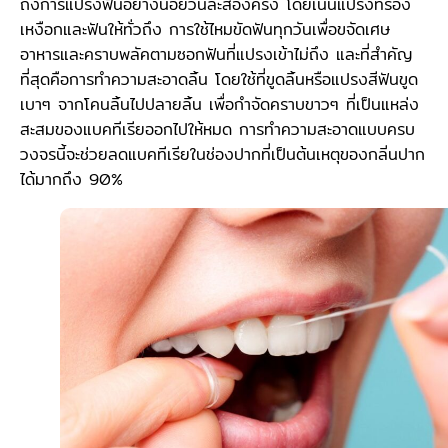
ถึงการแปรงฟันอย่างน้อยวันละสองครั้ง โดยเน้นแปรงที่ร่อง
เหงือกและฟันให้ทั่วถึง การใช้ไหมขัดฟันทุกวันเพื่อขจัดเศษ
อาหารและคราบพลัคตามซอกฟันที่แปรงเข้าไม่ถึง และที่สำคัญ
ที่สุดคือการทำความสะอาดลิ้น โดยใช้ที่ขูดลิ้นหรือแปรงสีฟันขูด
เบาๆ จากโคนลิ้นไปปลายลิ้น เพื่อกำจัดคราบขาวๆ ที่เป็นแหล่ง
สะสมของแบคทีเรียออกไปให้หมด การทำความสะอาดแบบครบ
วงจรนี้จะช่วยลดแบคทีเรียในช่องปากที่เป็นต้นเหตุของกลิ่นปาก
ได้มากถึง 90%