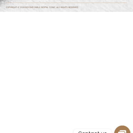
COPYRIGHT © 2024 BEYOND SMILE DENTAL CLINIC. ALL RIGHTS RESERVED