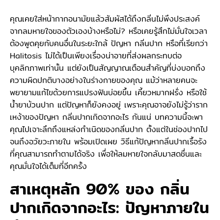
คุณเคยใส่หน้ากากอนามัยแล้วสัมผัสได้ถึงกลิ่นไม่พึงประสงค์
จากลมหายใจของตัวเองบ้างหรือไม่? หรือเคยรู้สึกไม่มั่นใจเวลา
ต้องพูดคุยกับคนอื่นในระยะใกล้ ปัญหา กลิ่นปาก หรือที่เรียกว่า
Halitosis ไม่ได้เป็นเพียงเรื่องน่าอายที่ส่งผลกระทบต่อ
บุคลิกภาพเท่านั้น แต่ยังเป็นสัญญาณเตือนสำคัญที่บ่งบอกถึง
ความผิดปกติบางอย่างในร่างกายของคุณ แม้ว่าหลายคนจะ
พยายามแก้ไขด้วยการแปรงฟันบ่อยขึ้น เคี้ยวหมากฝรั่ง หรือใช้
น้ำยาบ้วนปาก แต่ปัญหาก็ยังคงอยู่ เพราะคุณอาจยังไม่รู้ว่าราก
เหง้าของปัญหา กลิ่นปากเกิดจากอะไร กันแน่ บทความนี้จะพา
คุณไปเจาะลึกถึงแหล่งกำเนิดของกลิ่นปาก ตั้งแต่ในช่องปากไป
จนถึงอวัยวะภายใน พร้อมเปิดเผย วิธีแก้ปัญหากลิ่นปากเรื้อรัง
ที่คุณสามารถทำตามได้จริง เพื่อให้ลมหายใจกลับมาสดชื่นและ
คุณมั่นใจได้เต็มที่อีกครั้ง
สาเหตุหลัก 90% ของ กลิ่น
ปากเกิดจากอะไร: ปัญหาภายใน