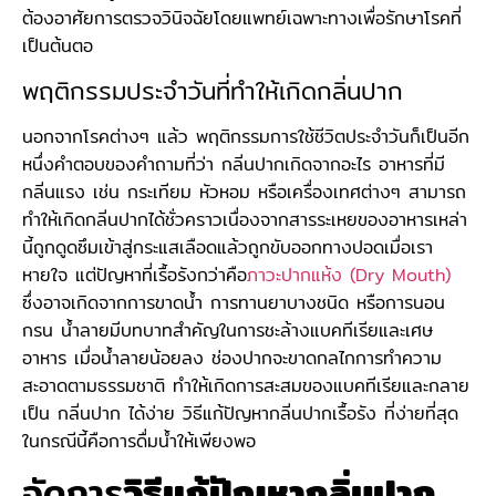
ต้องอาศัยการตรวจวินิจฉัยโดยแพทย์เฉพาะทางเพื่อรักษาโรคที่
เป็นต้นตอ
พฤติกรรมประจำวันที่ทำให้เกิดกลิ่นปาก
นอกจากโรคต่างๆ แล้ว พฤติกรรมการใช้ชีวิตประจำวันก็เป็นอีก
หนึ่งคำตอบของคำถามที่ว่า กลิ่นปากเกิดจากอะไร อาหารที่มี
กลิ่นแรง เช่น กระเทียม หัวหอม หรือเครื่องเทศต่างๆ สามารถ
ทำให้เกิดกลิ่นปากได้ชั่วคราวเนื่องจากสารระเหยของอาหารเหล่า
นี้ถูกดูดซึมเข้าสู่กระแสเลือดแล้วถูกขับออกทางปอดเมื่อเรา
หายใจ แต่ปัญหาที่เรื้อรังกว่าคือ
ภาวะปากแห้ง (Dry Mouth)
ซึ่งอาจเกิดจากการขาดน้ำ การทานยาบางชนิด หรือการนอน
กรน น้ำลายมีบทบาทสำคัญในการชะล้างแบคทีเรียและเศษ
อาหาร เมื่อน้ำลายน้อยลง ช่องปากจะขาดกลไกการทำความ
สะอาดตามธรรมชาติ ทำให้เกิดการสะสมของแบคทีเรียและกลาย
เป็น กลิ่นปาก ได้ง่าย วิธีแก้ปัญหากลิ่นปากเรื้อรัง ที่ง่ายที่สุด
ในกรณีนี้คือการดื่มน้ำให้เพียงพอ
จัดการ
วิธีแก้ปัญหากลิ่นปาก