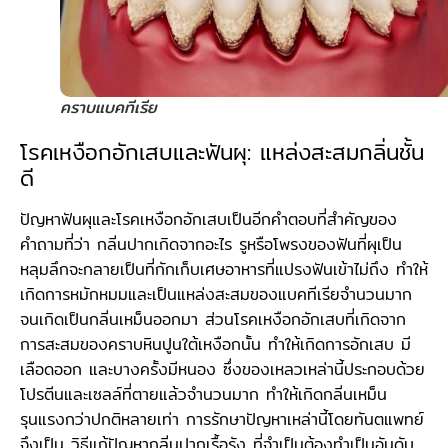
คราบแบคทีเรีย
โรคเหงือกอักเสบและฟันผุ: แหล่งสะสมกลิ่นชั้น
ดี
ปัญหาฟันผุและโรคเหงือกอักเสบเป็นอีกคำตอบที่สำคัญของ
คำถามที่ว่า กลิ่นปากเกิดจากอะไร รูหรือโพรงของฟันที่ผุเป็น
หลุมลึกจะกลายเป็นที่กักเก็บเศษอาหารที่แปรงฟันเข้าไม่ถึง ทำให้
เกิดการหมักหมมและเป็นแหล่งสะสมของแบคทีเรียจำนวนมาก
จนเกิดเป็นกลิ่นเหม็นออกมา ส่วนโรคเหงือกอักเสบที่เกิดจาก
การสะสมของคราบหินปูนใต้เหงือกนั้น ทำให้เกิดการอักเสบ มี
เลือดออก และบางครั้งมีหนอง ซึ่งของเหลวเหล่านี้ประกอบด้วย
โปรตีนและเซลล์ที่ตายแล้วจำนวนมาก ทำให้เกิดกลิ่นเหม็น
รุนแรงกว่าปกติหลายเท่า การรักษาปัญหาเหล่านี้โดยทันตแพทย์
จึงเป็น วิธีแก้ปัญหากลิ่นปากเรื้อรัง ที่จำเป็นต้องทำเป็นอันดับ