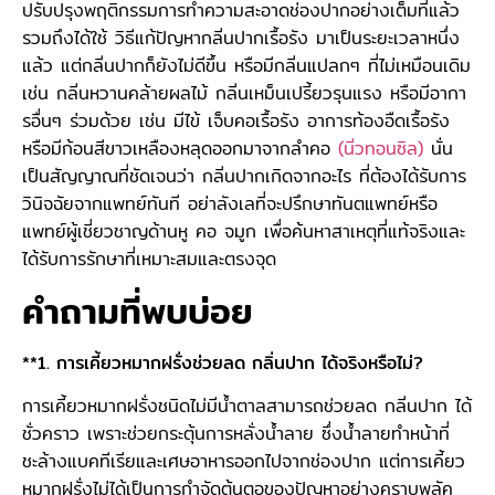
ปรับปรุงพฤติกรรมการทำความสะอาดช่องปากอย่างเต็มที่แล้ว
รวมถึงได้ใช้ วิธีแก้ปัญหากลิ่นปากเรื้อรัง มาเป็นระยะเวลาหนึ่ง
แล้ว แต่กลิ่นปากก็ยังไม่ดีขึ้น หรือมีกลิ่นแปลกๆ ที่ไม่เหมือนเดิม
เช่น กลิ่นหวานคล้ายผลไม้ กลิ่นเหม็นเปรี้ยวรุนแรง หรือมีอากา
รอื่นๆ ร่วมด้วย เช่น มีไข้ เจ็บคอเรื้อรัง อาการท้องอืดเรื้อรัง
หรือมีก้อนสีขาวเหลืองหลุดออกมาจากลำคอ
(นิ่วทอนซิล)
นั่น
เป็นสัญญาณที่ชัดเจนว่า กลิ่นปากเกิดจากอะไร ที่ต้องได้รับการ
วินิจฉัยจากแพทย์ทันที อย่าลังเลที่จะปรึกษาทันตแพทย์หรือ
แพทย์ผู้เชี่ยวชาญด้านหู คอ จมูก เพื่อค้นหาสาเหตุที่แท้จริงและ
ได้รับการรักษาที่เหมาะสมและตรงจุด
คำถามที่พบบ่อย
**1. การเคี้ยวหมากฝรั่งช่วยลด กลิ่นปาก ได้จริงหรือไม่?
การเคี้ยวหมากฝรั่งชนิดไม่มีน้ำตาลสามารถช่วยลด กลิ่นปาก ได้
ชั่วคราว เพราะช่วยกระตุ้นการหลั่งน้ำลาย ซึ่งน้ำลายทำหน้าที่
ชะล้างแบคทีเรียและเศษอาหารออกไปจากช่องปาก แต่การเคี้ยว
หมากฝรั่งไม่ได้เป็นการกำจัดต้นตอของปัญหาอย่างคราบพลัค