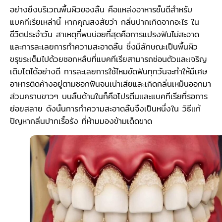
อย่างยิ่งบริเวณพื้นผิวของลิ้น คือแหล่งอาหารชั้นดีสำหรับ
แบคทีเรียเหล่านี้ หากคุณสงสัยว่า กลิ่นปากเกิดจากอะไร ใน
ชีวิตประจำวัน สาเหตุที่พบบ่อยที่สุดคือการแปรงฟันไม่สะอาด
และการละเลยการทำความสะอาดลิ้น ซึ่งมีลักษณะเป็นพื้นผิว
ขรุขระเต็มไปด้วยซอกหลืบที่แบคทีเรียสามารถซ่อนตัวและเจริญ
เติบโตได้อย่างดี การละเลยการใช้ไหมขัดฟันทุกวันจะทำให้มีเศษ
อาหารติดค้างอยู่ตามซอกฟันจนเน่าเสียและเกิดกลิ่นเหม็นออกมา
ส่วนคราบขาวๆ บนลิ้นด้านในก็คือโปรตีนและแบคทีเรียที่รอการ
ย่อยสลาย ดังนั้นการทำความสะอาดลิ้นจึงเป็นหนึ่งใน วิธีแก้
ปัญหากลิ่นปากเรื้อรัง ที่ห้ามมองข้ามเด็ดขาด