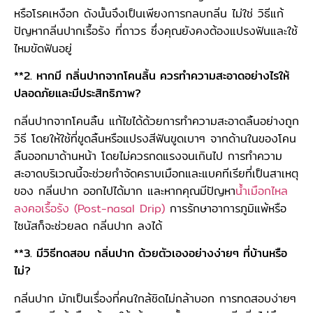
หรือโรคเหงือก ดังนั้นจึงเป็นเพียงการกลบกลิ่น ไม่ใช่ วิธีแก้
ปัญหากลิ่นปากเรื้อรัง ที่ถาวร ซึ่งคุณยังคงต้องแปรงฟันและใช้
ไหมขัดฟันอยู่
**2. หากมี กลิ่นปากจากโคนลิ้น ควรทำความสะอาดอย่างไรให้
ปลอดภัยและมีประสิทธิภาพ?
กลิ่นปากจากโคนลิ้น แก้ไขได้ด้วยการทำความสะอาดลิ้นอย่างถูก
วิธี โดยให้ใช้ที่ขูดลิ้นหรือแปรงสีฟันขูดเบาๆ จากด้านในของโคน
ลิ้นออกมาด้านหน้า โดยไม่ควรกดแรงจนเกินไป การทำความ
สะอาดบริเวณนี้จะช่วยกำจัดคราบเมือกและแบคทีเรียที่เป็นสาเหตุ
ของ กลิ่นปาก ออกไปได้มาก และหากคุณมีปัญหา
น้ำเมือกไหล
ลงคอเรื้อรัง (Post-nasal Drip)
การรักษาอาการภูมิแพ้หรือ
ไซนัสก็จะช่วยลด กลิ่นปาก ลงได้
**3. มีวิธีทดสอบ กลิ่นปาก ด้วยตัวเองอย่างง่ายๆ ที่บ้านหรือ
ไม่?
กลิ่นปาก มักเป็นเรื่องที่คนใกล้ชิดไม่กล้าบอก การทดสอบง่ายๆ