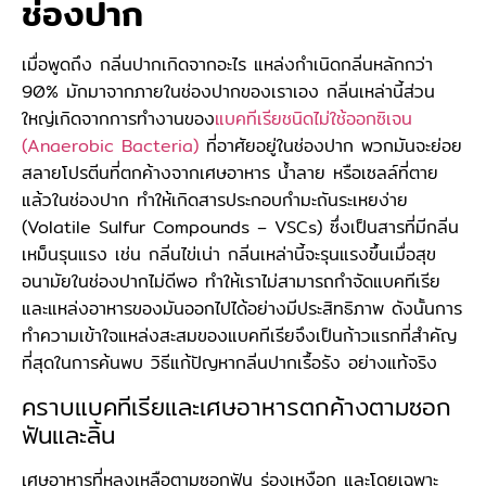
ช่องปาก
เมื่อพูดถึง กลิ่นปากเกิดจากอะไร แหล่งกำเนิดกลิ่นหลักกว่า
90% มักมาจากภายในช่องปากของเราเอง กลิ่นเหล่านี้ส่วน
ใหญ่เกิดจากการทำงานของ
แบคทีเรียชนิดไม่ใช้ออกซิเจน
(Anaerobic Bacteria)
ที่อาศัยอยู่ในช่องปาก พวกมันจะย่อย
สลายโปรตีนที่ตกค้างจากเศษอาหาร น้ำลาย หรือเซลล์ที่ตาย
แล้วในช่องปาก ทำให้เกิดสารประกอบกำมะถันระเหยง่าย
(Volatile Sulfur Compounds – VSCs) ซึ่งเป็นสารที่มีกลิ่น
เหม็นรุนแรง เช่น กลิ่นไข่เน่า กลิ่นเหล่านี้จะรุนแรงขึ้นเมื่อสุข
อนามัยในช่องปากไม่ดีพอ ทำให้เราไม่สามารถกำจัดแบคทีเรีย
และแหล่งอาหารของมันออกไปได้อย่างมีประสิทธิภาพ ดังนั้นการ
ทำความเข้าใจแหล่งสะสมของแบคทีเรียจึงเป็นก้าวแรกที่สำคัญ
ที่สุดในการค้นพบ วิธีแก้ปัญหากลิ่นปากเรื้อรัง อย่างแท้จริง
คราบแบคทีเรียและเศษอาหารตกค้างตามซอก
ฟันและลิ้น
เศษอาหารที่หลงเหลือตามซอกฟัน ร่องเหงือก และโดยเฉพาะ