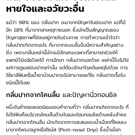
หายใจและอวัยวะอื่น
แม้ว่า 90% ของ กลิ่นปาก จะมาจากปัญหาในช่องปาก แต่ก็มี
อีก 10% ที่มาจากสาเหตุภายนอก ซึ่งมักเป็นสัญญาณของ
ปัญหาสุขภาพที่ซ่อนอยู่ภายในร่างกาย การทำความเข้าใจว่า
กลิ่นปากเกิดจากอะไร ที่มาจากระบบอื่นจึงมีความสำคัญอย่าง
ยิ่ง เพราะกลิ่นเหล่านี้มักจะมีลักษณะเฉพาะที่สามารถช่วยให้
แพทย์วินิจฉัยโรคได้ การรักษา กลิ่นปากบอกโรค เหล่านี้จึงไม่ใช่
แค่การดูแลช่องปากเท่านั้น แต่ต้องรักษาโรคต้นเหตุไปด้วย การ
ใช้ยาสีฟันหรือน้ำยาบ้วนปากจะไม่สามารถแก้ไข กลิ่นปากเรื้อรัง
ชนิดนี้ได้เลย
กลิ่นปากจากโคนลิ้น
และปัญหานิ่วทอนซิล
หนึ่งในคำตอบยอดนิยมของคำถามที่ว่า กลิ่นปากเกิดจากอะไร ที่
ไม่ใช่ฟันคือบริเวณโคนลิ้นด้านในและต่อมทอนซิลด้านหลังลำคอ
กลิ่นปากจากโคนลิ้น มักเกิดจากการสะสมของน้ำเมือกที่ไหลลง
มาจากโพรงจมูกหรือไซนัส (Post-nasal Drip) ซึ่งน้ำเมือก