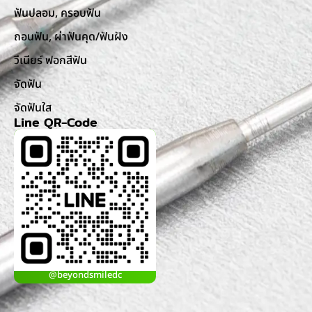
ฟันปลอม, ครอบฟัน
ถอนฟัน, ผ่าฟันคุด/ฟันฝัง
วีเนียร์ ฟอกสีฟัน
จัดฟัน
จัดฟันใส
Line QR-Code
@beyondsmiledc