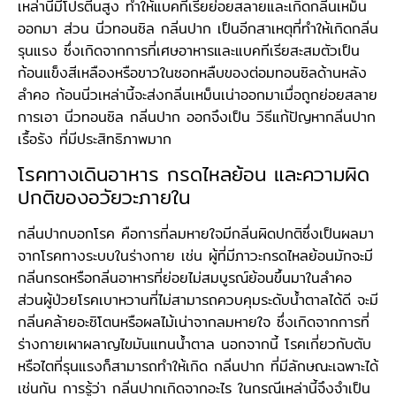
เหล่านี้มีโปรตีนสูง ทำให้แบคทีเรียย่อยสลายและเกิดกลิ่นเหม็น
ออกมา ส่วน นิ่วทอนซิล กลิ่นปาก เป็นอีกสาเหตุที่ทำให้เกิดกลิ่น
รุนแรง ซึ่งเกิดจากการที่เศษอาหารและแบคทีเรียสะสมตัวเป็น
ก้อนแข็งสีเหลืองหรือขาวในซอกหลืบของต่อมทอนซิลด้านหลัง
ลำคอ ก้อนนิ่วเหล่านี้จะส่งกลิ่นเหม็นเน่าออกมาเมื่อถูกย่อยสลาย
การเอา นิ่วทอนซิล กลิ่นปาก ออกจึงเป็น วิธีแก้ปัญหากลิ่นปาก
เรื้อรัง ที่มีประสิทธิภาพมาก
โรคทางเดินอาหาร กรดไหลย้อน และความผิด
ปกติของอวัยวะภายใน
กลิ่นปากบอกโรค คือการที่ลมหายใจมีกลิ่นผิดปกติซึ่งเป็นผลมา
จากโรคทางระบบในร่างกาย เช่น ผู้ที่มีภาวะกรดไหลย้อนมักจะมี
กลิ่นกรดหรือกลิ่นอาหารที่ย่อยไม่สมบูรณ์ย้อนขึ้นมาในลำคอ
ส่วนผู้ป่วยโรคเบาหวานที่ไม่สามารถควบคุมระดับน้ำตาลได้ดี จะมี
กลิ่นคล้ายอะซิโตนหรือผลไม้เน่าจากลมหายใจ ซึ่งเกิดจากการที่
ร่างกายเผาผลาญไขมันแทนน้ำตาล นอกจากนี้ โรคเกี่ยวกับตับ
หรือไตที่รุนแรงก็สามารถทำให้เกิด กลิ่นปาก ที่มีลักษณะเฉพาะได้
เช่นกัน การรู้ว่า กลิ่นปากเกิดจากอะไร ในกรณีเหล่านี้จึงจำเป็น