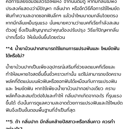
คือการเลียข้อมือแล้วรอให้แห้ง จากนั้นดมดู หากมีกลิ่นไม่พึง
ประสงค์แสดงว่ามีปัญหา กลิ่นปาก หรืออีกวิธีคือการใช้ไหมขัด
ฟันทำความสะอาดซอกฟันลึกๆ แล้วนำไหมมาดมกลิ่นโดยตรง
หากมีกลิ่นเหม็นรุนแรง นั่นหมายความว่าแบคทีเรียกำลังสะสม
ตัวอยู่ ซึ่งเป็นสัญญาณว่าคุณต้องปรับปรุง วิธีแก้ปัญหากลิ่น
ปากเรื้อรัง ให้เข้มข้นขึ้นโดยด่วน
**4. น้ำยาบ้วนปากสามารถใช้แทนการแปรงฟันและ ไหมขัดฟัน
ได้หรือไม่?
น้ำยาบ้วนปากเป็นเพียงอุปกรณ์เสริมที่ช่วยลดแบคทีเรียและ
ทำให้ลมหายใจสดชื่นขึ้นชั่วคราวเท่านั้น แต่ไม่สามารถขจัดคราบ
พลัคที่ติดแน่นบนผิวฟันหรือซอกฟันได้เหมือนกับการแปรงฟัน
และ ไหมขัดฟัน หากใช้เพียงน้ำยาบ้วนปากอย่างเดียว คราบ
พลัคก็จะสะสมตัวต่อไปและทำให้ กลิ่นปากเกิดจากอะไร ที่รุนแรง
ขึ้นได้ ดังนั้นการดูแลความสะอาดด้วยการแปรงฟันและใช้ไหมขัด
ฟันจึงเป็นขั้นตอนพื้นฐานที่จำเป็นที่สุด
**5. ถ้า กลิ่นปาก มีกลิ่นคล้ายปัสสาวะหรือกลิ่นคาว ควรทำ
อย่างไร?