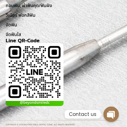
ถอนฟัน, ผ่าฟันคุด/ฟันฝัง
วีเนียร์ ฟอกสีฟัน
จัดฟัน
จัดฟันใส
Line QR-Code
@beyondsmiledc
Contact us
Open c
COPYRIGHT © 2024 BEYOND SMILE DENTAL CLINIC. ALL RIGHTS RESERVED