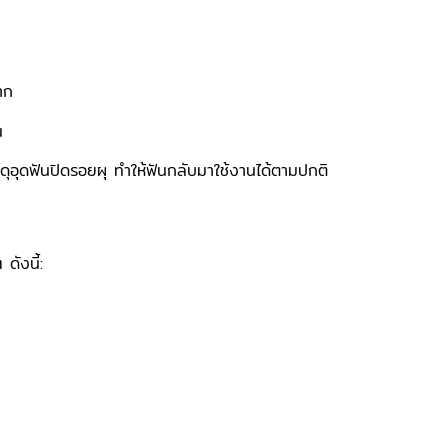
าก
น
สดุอุดฟันปิดรอยผุ ทำให้ฟันกลับมาใช้งานได้ตามปกติ
ดังนี้: