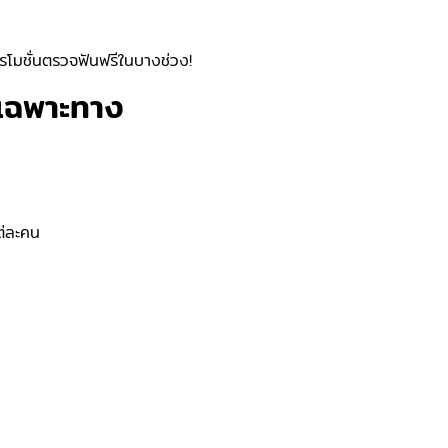
ปรโมชั่นตรวจฟันฟรีในบางช่วง!
กเฉพาะทาง
ต่ละคน