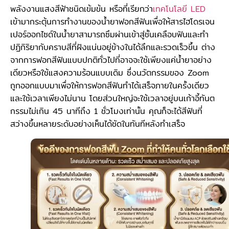
พลังงานแสงสีฟ้าชนิดเข้มข้น หรือที่เรียกว่า
เทคโนโลยี LED
เข้ามากระตุ้นการทำงานของน้ำยาฟอกสีฟันเพื่อให้สารไฮโดรเจน
เปอร์ออกไซด์ในน้ำยาสามารถซึมผ่านเข้าสู่ชั้นเคลือบฟันและทำ
ปฏิกิริยากับคราบสีที่ฝังแน่นอยู่ข้างในได้ลึกและรวดเร็วขึ้น ต่าง
จากการฟอกสีฟันแบบปกติทั่วไปที่อาจจะใช้เพียงแค่น้ำยาอย่าง
เดียวหรือใช้แสงความร้อนแบบเดิม ซึ่งนวัตกรรมของ Zoom
ถูกออกแบบมาเพื่อให้การฟอกสีฟันทำได้เสร็จภายในครั้งเดียว
และใช้เวลาเพียงไม่นาน โดยส่วนใหญ่จะใช้เวลาอยู่บนเก้าอี้ทันต
กรรมไม่เกิน 45 นาทีถึง 1 ชั่วโมงเท่านั้น คุณก็จะได้สีฟันที่
สว่างขึ้นหลายระดับอย่างเห็นได้ชัดในทันทีหลังทำเสร็จ