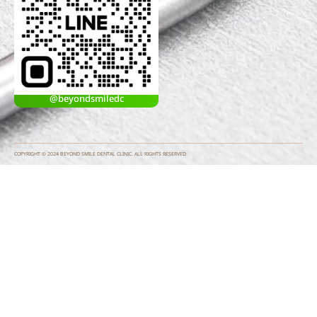
@beyondsmiledc
COPYRIGHT © 2024 BEYOND SMILE DENTAL CLINIC. ALL RIGHTS RESERVED