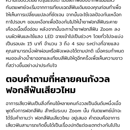
ความเจ็บปวดอย่างรุนแรงได้ เมื่อสภาพช่องปากพร้อมแล้ว
ทันตแพทย์จะเริ่มจากการเทียบเฉดสีฟันเดิมของคุณก่อนทำเพื่อ
ให้เห็นการเปลี่ยนแปลงที่ชัดเจน จากนั้นจะใช้เจลป้องกันเหงือก
ทาไปรอบๆ ขอบเหงือกเพื่อป้องกันไม่ให้น้ำยาฟอกสีฟันระคาย
เคืองเนื้อเยื่ออ่อน หลังจากนั้นจะทาน้ำยาฟอกสีฟัน Zoom ลง
บนผิวฟันและใช้แสง LED ฉายเข้าไปเป็นช่วงๆ โดยทั่วไปจะแบ่ง
เป็นรอบละ 15 นาที จำนวน 3 ถึง 4 รอบ ระหว่างที่ฉายแสง
คุณสามารถนั่งพักผ่อนหรือฟังเพลงได้ตามปกติ เมื่อครบกำหนด
หมอจะล้างน้ำยาออกและเทียบสีฟันให้ดูอีกครั้งเพื่อเห็นความขาว
ที่สว่างขึ้นอย่างน่าประทับใจ
ตอบคำถามที่หลายคนกังวล
ฟอกสีฟันเสียวไหม
อาการเสียวฟันเป็นสิ่งที่คนไข้หลายคนกังวลเป็นอันดับหนึ่งเมื่อ
พูดถึงการฟอกสีฟัน สำหรับระบบ Zoom นั้น ทันตแพทย์มักจะ
ได้รับคำถามว่า ฟอกสีฟันเสียวไหม อยู่เสมอ คำตอบคืออาการ
เสียวฟันสามารถเกิดขึ้นได้เป็นเรื่องปกติแต่จะแตกต่างกันไปใน