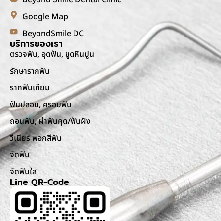
Google Map
BeyondSmile DC
บริการของเรา
ตรวจฟัน, อุดฟัน, ขูดหินปูน
รักษารากฟัน
รากฟันเทียม
ฟันปลอม, ครอบฟัน
ถอนฟัน, ผ่าฟันคุด/ฟันฝัง
วีเนียร์ ฟอกสีฟัน
จัดฟัน
จัดฟันใส
Line QR-Code