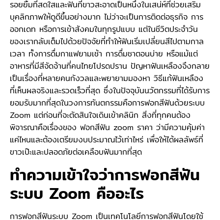
รอยยิ้มที่สดใสและฟันที่ขาวสะอาดเป็นหนึ่งในเสน่ห์ที่ช่วยเสริม
บุคลิกภาพให้ดูดีขึ้นอย่างมาก ไม่ว่าจะเป็นการติดต่อธุรกิจ การ
ออกเดท หรือการเข้าสังคมในทุกรูปแบบ แต่ในชีวิตประจำวัน
ของเรากลับเต็มไปด้วยปัจจัยที่ทำให้ฟันเริ่มเปลี่ยนสีไปตามกาล
เวลา ทั้งการดื่มกาแฟยามเช้า การดื่มชาตอนบ่าย หรือแม้แต่
อาหารที่มีสีจัดจ้านที่คนไทยโปรดปราน ปัญหาฟันเหลืองจึงกลาย
เป็นเรื่องที่หลายคนกังวลและพยายามมองหา วิธีแก้ฟันเหลือง
ที่เห็นผลจริงและรวดเร็วที่สุด ซึ่งในปัจจุบันนวัตกรรมที่ได้รับการ
ยอมรับมากที่สุดในวงการทันตกรรมคือการฟอกสีฟันด้วยระบบ
Zoom แต่ก่อนที่จะตัดสินใจเดินเข้าคลินิก สิ่งที่ทุกคนต้อง
พิจารณาคือเรื่องของ ฟอกสีฟัน zoom ราคา ว่ามีความคุ้มค่า
แค่ไหนและต้องเตรียมงบประมาณไว้เท่าไหร่ เพื่อให้ได้ผลลัพธ์ที่
ขาวเป๊ะและปลอดภัยต่อเคลือบฟันมากที่สุด
ทำความเข้าใจว่าการฟอกสีฟัน
ระบบ Zoom คืออะไร
การฟอกสีฟันระบบ Zoom เป็นเทคโนโลยีการฟอกสีฟันโดยใช้