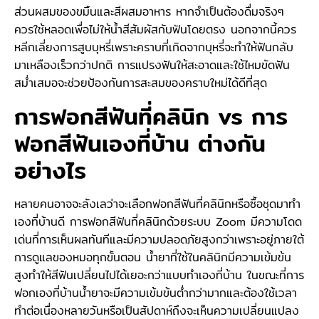
ส่วนผสมของขมิ้นและสีผสมอาหาร หากจำเป็นต้องดื่มจริงๆ
ควรใช้หลอดเพื่อไม่ให้น้ำสีสัมผัสกับฟันโดยตรง นอกจากนี้ควร
หลีกเลี่ยงการสูบบุหรี่เพราะคราบที่เกิดจากบุหรี่จะทำให้ฟันกลับ
มาเหลืองเร็วกว่าปกติ การแปรงฟันให้สะอาดและใช้ไหมขัดฟัน
สม่ำเสมอจะช่วยป้องกันการสะสมของคราบใหม่ได้ดีที่สุด
การฟอกสีฟันที่คลินิก vs การ
ฟอกสีฟันเองที่บ้าน ต่างกัน
อย่างไร
หลายคนอาจจะลังเลว่าจะเลือกฟอกสีฟันที่คลินิกหรือซื้อชุดมาทำ
เองที่บ้านดี การฟอกสีฟันที่คลินิกด้วยระบบ Zoom มีความโดด
เด่นที่การเห็นผลทันทีและมีความปลอดภัยสูงกว่าเพราะอยู่ภายใต้
การดูแลของหมอทุกขั้นตอน น้ำยาที่ใช้ในคลินิกมีความเข้มข้น
สูงทำให้สีฟันเปลี่ยนไปได้เยอะกว่าแบบทำเองที่บ้าน ในขณะที่การ
ฟอกเองที่บ้านน้ำยาจะมีความเข้มข้นต่ำกว่ามากและต้องใช้เวลา
ทำต่อเนื่องหลายวันหรือเป็นสัปดาห์ถึงจะเห็นความเปลี่ยนแปลง