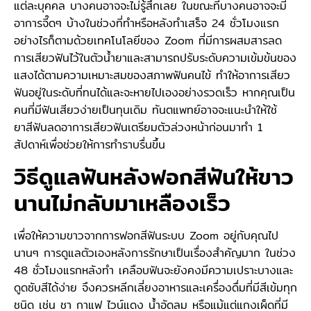
แต่ละบุคคล บางคนอาจจะไม่รู้สึกเลย ในขณะที่บางคนอาจจะมี
อาการจี๊ดๆ บ้างในช่วงที่ทำหรือหลังทำเสร็จ 24 ชั่วโมงแรก
อย่างไรก็ตามด้วยเทคโนโลยีของ Zoom ที่มีการผสมสารลด
การเสียวฟันไว้ในตัวน้ำยาและสามารถปรับระดับความเข้มข้นของ
แสงได้ตามความเหมาะสมของสภาพฟันคนไข้ ทำให้อาการเสียว
ฟันอยู่ในระดับที่ทนได้และจะหายไปเองอย่างรวดเร็ว หากคุณเป็น
คนที่มีฟันเสียวง่ายเป็นทุนเดิม ทันตแพทย์อาจจะแนะนำให้ใช้
ยาสีฟันลดอาการเสียวฟันเตรียมตัวล่วงหน้าก่อนมาทำ 1
สัปดาห์เพื่อช่วยให้การทำราบรื่นขึ้น
วิธีดูแลฟันหลังฟอกสีฟันให้ขาว
นานไม่กลับมาเหลืองเร็ว
เพื่อให้ความขาวจากการฟอกสีฟันระบบ Zoom อยู่กับคุณไป
นานๆ การดูแลตัวเองหลังการรักษาเป็นเรื่องสำคัญมาก ในช่วง
48 ชั่วโมงแรกหลังทำ เคลือบฟันจะยังคงมีความเปราะบางและ
ดูดซับสีได้ง่าย จึงควรหลีกเลี่ยงอาหารและเครื่องดื่มที่มีสีเข้มทุก
ชนิด เช่น ชา กาแฟ ไวน์แดง น้ำอัดลม หรือแม้แต่แกงเผ็ดที่มี