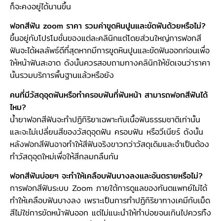
ก็จะคงอยู่ได้นานขึ้น
ฟอกสีฟัน zoom ราคา รวมค่าขูดหินปูนและขัดฟันด้วยหรือไม่?
ขึ้นอยู่กับโปรโมชั่นของแต่ละคลินิกแต่โดยส่วนใหญ่การฟอกสี
ฟันจะได้ผลลัพธ์ดีที่สุดหากมีการขูดหินปูนและขัดฟันออกก่อนเพื่อ
ให้หน้าฟันสะอาด ดังนั้นควรสอบถามทางคลินิกให้ชัดเจนว่าราคา
นั้นรวมบริการพื้นฐานแล้วหรือยัง
คนที่มีวัสดุอุดฟันหรือทำครอบฟันที่ฟันหน้า สามารถฟอกสีฟันได้
ไหม?
น้ำยาฟอกสีฟันจะทำปฏิกิริยาเฉพาะกับเนื้อฟันธรรมชาติเท่านั้น
และจะไม่เปลี่ยนสีของวัสดุอุดฟัน ครอบฟัน หรือวีเนียร์ ดังนั้น
หลังฟอกสีฟันอาจทำให้สีฟันจริงขาวกว่าวัสดุเดิมและจำเป็นต้อง
ทำวัสดุอุดใหม่เพื่อให้สีกลมกลืนกัน
ฟอกสีฟันบ่อยๆ จะทำให้เคลือบฟันบางลงและอันตรายหรือไม่?
การฟอกสีฟันระบบ Zoom ภายใต้การดูแลของทันตแพทย์ไม่ได้
ทำให้เคลือบฟันบางลง เพราะเป็นการทำปฏิกิริยาทางเคมีกับเม็ด
สีไม่ใช่การขัดหน้าฟันออก แต่ไม่แนะนำให้ทำบ่อยจนเกินไปควรทิ้ง