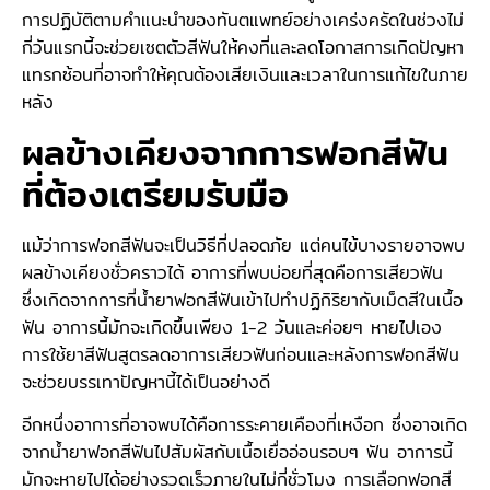
การปฏิบัติตามคำแนะนำของทันตแพทย์อย่างเคร่งครัดในช่วงไม่
กี่วันแรกนี้จะช่วยเซตตัวสีฟันให้คงที่และลดโอกาสการเกิดปัญหา
แทรกซ้อนที่อาจทำให้คุณต้องเสียเงินและเวลาในการแก้ไขในภาย
หลัง
ผลข้างเคียงจากการฟอกสีฟัน
ที่ต้องเตรียมรับมือ
แม้ว่าการฟอกสีฟันจะเป็นวิธีที่ปลอดภัย แต่คนไข้บางรายอาจพบ
ผลข้างเคียงชั่วคราวได้ อาการที่พบบ่อยที่สุดคือการเสียวฟัน
ซึ่งเกิดจากการที่น้ำยาฟอกสีฟันเข้าไปทำปฏิกิริยากับเม็ดสีในเนื้อ
ฟัน อาการนี้มักจะเกิดขึ้นเพียง 1-2 วันและค่อยๆ หายไปเอง
การใช้ยาสีฟันสูตรลดอาการเสียวฟันก่อนและหลังการฟอกสีฟัน
จะช่วยบรรเทาปัญหานี้ได้เป็นอย่างดี
อีกหนึ่งอาการที่อาจพบได้คือการระคายเคืองที่เหงือก ซึ่งอาจเกิด
จากน้ำยาฟอกสีฟันไปสัมผัสกับเนื้อเยื่ออ่อนรอบๆ ฟัน อาการนี้
มักจะหายไปได้อย่างรวดเร็วภายในไม่กี่ชั่วโมง การเลือกฟอกสี