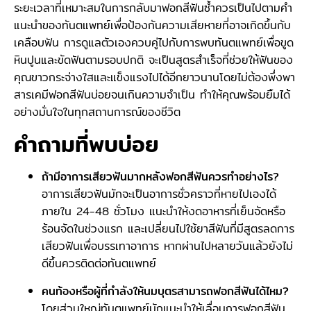
ระยะเวลาที่เหมาะสมในการกลับมาฟอกสีฟันซ้ำควรเป็นไปตามคำ
แนะนำของทันตแพทย์เพื่อป้องกันความเสียหายที่อาจเกิดขึ้นกับ
เคลือบฟัน การดูแลตัวเองควบคู่ไปกับการพบทันตแพทย์เพื่อขูด
หินปูนและขัดฟันตามรอบปกติ จะเป็นสูตรสำเร็จที่ช่วยให้ฟันของ
คุณขาวกระจ่างใสและแข็งแรงไปได้อีกยาวนานโดยไม่ต้องพึ่งพา
สารเคมีฟอกสีฟันบ่อยจนเกินความจำเป็น ทำให้คุณพร้อมยิ้มได้
อย่างมั่นใจในทุกสถานการณ์ของชีวิต
คำถามที่พบบ่อย
ถ้ามีอาการเสียวฟันมากหลังฟอกสีฟันควรทำอย่างไร?
อาการเสียวฟันมักจะเป็นอาการชั่วคราวที่หายไปเองได้
ภายใน 24-48 ชั่วโมง แนะนำให้งดอาหารที่เย็นจัดหรือ
ร้อนจัดในช่วงแรก และเปลี่ยนไปใช้ยาสีฟันที่มีสูตรลดการ
เสียวฟันเพื่อบรรเทาอาการ หากผ่านไปหลายวันแล้วยังไม่
ดีขึ้นควรติดต่อทันตแพทย์
คนท้องหรือผู้ที่กำลังให้นมบุตรสามารถฟอกสีฟันได้ไหม?
โดยส่วนใหญ่ทันตแพทย์มักแนะนำให้เลื่อนการฟอกสีฟัน