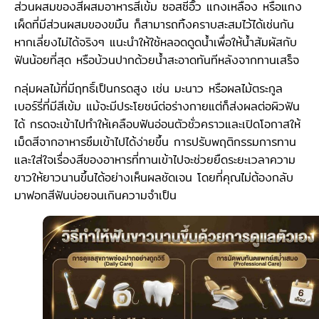
ส่วนผสมของสีผสมอาหารสีเข้ม ซอสซีอิ๊ว แกงเหลือง หรือแกง
เผ็ดที่มีส่วนผสมของขมิ้น ก็สามารถทิ้งคราบสะสมไว้ได้เช่นกัน
หากเลี่ยงไม่ได้จริงๆ แนะนำให้ใช้หลอดดูดน้ำเพื่อให้น้ำสัมผัสกับ
ฟันน้อยที่สุด หรือบ้วนปากด้วยน้ำสะอาดทันทีหลังจากทานเสร็จ
กลุ่มผลไม้ที่มีฤทธิ์เป็นกรดสูง เช่น มะนาว หรือผลไม้ตระกูล
เบอร์รี่ที่มีสีเข้ม แม้จะมีประโยชน์ต่อร่างกายแต่ก็ส่งผลต่อผิวฟัน
ได้ กรดจะเข้าไปทำให้เคลือบฟันอ่อนตัวชั่วคราวและเปิดโอกาสให้
เม็ดสีจากอาหารซึมเข้าไปได้ง่ายขึ้น การปรับพฤติกรรมการทาน
และใส่ใจเรื่องสีของอาหารที่ทานเข้าไปจะช่วยยืดระยะเวลาความ
ขาวให้ยาวนานขึ้นได้อย่างเห็นผลชัดเจน โดยที่คุณไม่ต้องกลับ
มาฟอกสีฟันบ่อยจนเกินความจำเป็น