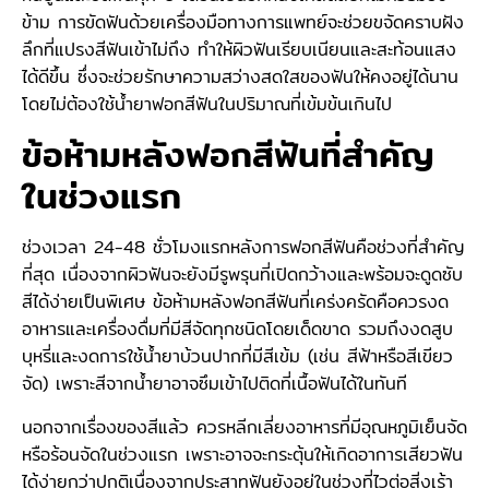
ข้าม การขัดฟันด้วยเครื่องมือทางการแพทย์จะช่วยขจัดคราบฝัง
ลึกที่แปรงสีฟันเข้าไม่ถึง ทำให้ผิวฟันเรียบเนียนและสะท้อนแสง
ได้ดีขึ้น ซึ่งจะช่วยรักษาความสว่างสดใสของฟันให้คงอยู่ได้นาน
โดยไม่ต้องใช้น้ำยาฟอกสีฟันในปริมาณที่เข้มข้นเกินไป
ข้อห้ามหลังฟอกสีฟันที่สำคัญ
ในช่วงแรก
ช่วงเวลา 24-48 ชั่วโมงแรกหลังการฟอกสีฟันคือช่วงที่สำคัญ
ที่สุด เนื่องจากผิวฟันจะยังมีรูพรุนที่เปิดกว้างและพร้อมจะดูดซับ
สีได้ง่ายเป็นพิเศษ ข้อห้ามหลังฟอกสีฟันที่เคร่งครัดคือควรงด
อาหารและเครื่องดื่มที่มีสีจัดทุกชนิดโดยเด็ดขาด รวมถึงงดสูบ
บุหรี่และงดการใช้น้ำยาบ้วนปากที่มีสีเข้ม (เช่น สีฟ้าหรือสีเขียว
จัด) เพราะสีจากน้ำยาอาจซึมเข้าไปติดที่เนื้อฟันได้ในทันที
นอกจากเรื่องของสีแล้ว ควรหลีกเลี่ยงอาหารที่มีอุณหภูมิเย็นจัด
หรือร้อนจัดในช่วงแรก เพราะอาจจะกระตุ้นให้เกิดอาการเสียวฟัน
ได้ง่ายกว่าปกติเนื่องจากประสาทฟันยังอยู่ในช่วงที่ไวต่อสิ่งเร้า