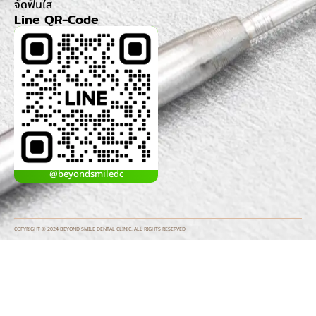
จัดฟันใส
Line QR-Code
@beyondsmiledc
COPYRIGHT © 2024 BEYOND SMILE DENTAL CLINIC. ALL RIGHTS RESERVED