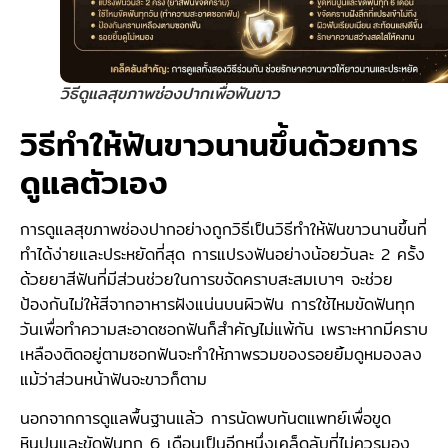
วิธีดูแลสุขภาพช่องปากเพื่อฟันขาว
วิธีทำให้ฟันขาวนานขึ้นด้วยการ
ดูแลตัวเอง
การดูแลสุขภาพช่องปากอย่างถูกวิธีเป็นวิธีทำให้ฟันขาวนานขึ้นที่
ทำได้ง่ายและประหยัดที่สุด การแปรงฟันอย่างน้อยวันละ 2 ครั้ง
ด้วยยาสีฟันที่มีส่วนช่วยในการขจัดคราบสะสมเบาๆ จะช่วย
ป้องกันไม่ให้สีจากอาหารฝังแน่นบนผิวฟัน การใช้ไหมขัดฟันทุก
วันเพื่อทำความสะอาดซอกฟันก็สำคัญไม่แพ้กัน เพราะหากมีคราบ
เหลืองติดอยู่ตามซอกฟันจะทำให้ภาพรวมของรอยยิ้มดูหมองลง
แม้ว่าส่วนหน้าฟันจะขาวก็ตาม
นอกจากการดูแลพื้นฐานแล้ว การนัดพบทันตแพทย์เพื่อขูด
หินปูนและขัดฟันทุก 6 เดือนเป็นอีกหนึ่งเคล็ดลับที่ไม่ควรมอง