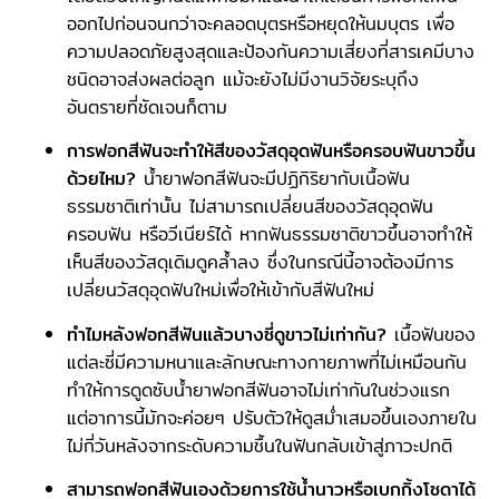
ออกไปก่อนจนกว่าจะคลอดบุตรหรือหยุดให้นมบุตร เพื่อ
ความปลอดภัยสูงสุดและป้องกันความเสี่ยงที่สารเคมีบาง
ชนิดอาจส่งผลต่อลูก แม้จะยังไม่มีงานวิจัยระบุถึง
อันตรายที่ชัดเจนก็ตาม
การฟอกสีฟันจะทำให้สีของวัสดุอุดฟันหรือครอบฟันขาวขึ้น
ด้วยไหม?
น้ำยาฟอกสีฟันจะมีปฏิกิริยากับเนื้อฟัน
ธรรมชาติเท่านั้น ไม่สามารถเปลี่ยนสีของวัสดุอุดฟัน
ครอบฟัน หรือวีเนียร์ได้ หากฟันธรรมชาติขาวขึ้นอาจทำให้
เห็นสีของวัสดุเดิมดูคล้ำลง ซึ่งในกรณีนี้อาจต้องมีการ
เปลี่ยนวัสดุอุดฟันใหม่เพื่อให้เข้ากับสีฟันใหม่
ทำไมหลังฟอกสีฟันแล้วบางซี่ดูขาวไม่เท่ากัน?
เนื้อฟันของ
แต่ละซี่มีความหนาและลักษณะทางกายภาพที่ไม่เหมือนกัน
ทำให้การดูดซับน้ำยาฟอกสีฟันอาจไม่เท่ากันในช่วงแรก
แต่อาการนี้มักจะค่อยๆ ปรับตัวให้ดูสม่ำเสมอขึ้นเองภายใน
ไม่กี่วันหลังจากระดับความชื้นในฟันกลับเข้าสู่ภาวะปกติ
สามารถฟอกสีฟันเองด้วยการใช้น้ำนาวหรือเบกกิ้งโซดาได้