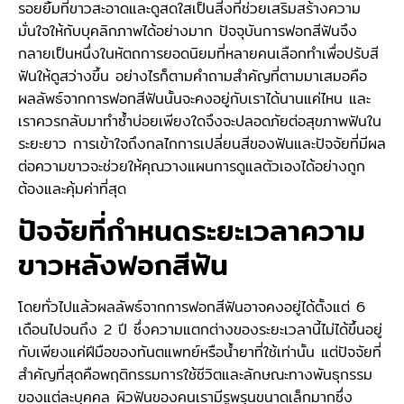
รอยยิ้มที่ขาวสะอาดและดูสดใสเป็นสิ่งที่ช่วยเสริมสร้างความ
มั่นใจให้กับบุคลิกภาพได้อย่างมาก ปัจจุบันการฟอกสีฟันจึง
กลายเป็นหนึ่งในหัตถการยอดนิยมที่หลายคนเลือกทำเพื่อปรับสี
ฟันให้ดูสว่างขึ้น อย่างไรก็ตามคำถามสำคัญที่ตามมาเสมอคือ
ผลลัพธ์จากการฟอกสีฟันนั้นจะคงอยู่กับเราได้นานแค่ไหน และ
เราควรกลับมาทำซ้ำบ่อยเพียงใดจึงจะปลอดภัยต่อสุขภาพฟันใน
ระยะยาว การเข้าใจถึงกลไกการเปลี่ยนสีของฟันและปัจจัยที่มีผล
ต่อความขาวจะช่วยให้คุณวางแผนการดูแลตัวเองได้อย่างถูก
ต้องและคุ้มค่าที่สุด
ปัจจัยที่กำหนดระยะเวลาความ
ขาวหลังฟอกสีฟัน
โดยทั่วไปแล้วผลลัพธ์จากการฟอกสีฟันอาจคงอยู่ได้ตั้งแต่ 6
เดือนไปจนถึง 2 ปี ซึ่งความแตกต่างของระยะเวลานี้ไม่ได้ขึ้นอยู่
กับเพียงแค่ฝีมือของทันตแพทย์หรือน้ำยาที่ใช้เท่านั้น แต่ปัจจัยที่
สำคัญที่สุดคือพฤติกรรมการใช้ชีวิตและลักษณะทางพันธุกรรม
ของแต่ละบุคคล ผิวฟันของคนเรามีรูพรุนขนาดเล็กมากซึ่ง