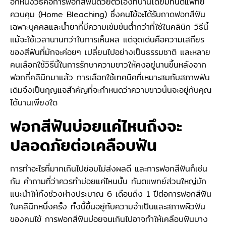
อีกหนึ่งวิธีคือการฟอกสีฟันด้วยตัวเองที่บ้านโดยมีทันตแพทย์
ควบคุม (Home Bleaching) ซึ่งคนไข้จะได้รับถาดฟอกสีฟัน
เฉพาะบุคคลและน้ำยาที่มีความเข้มข้นต่ำกว่าที่ใช้ในคลินิก วิธีนี้
แม้จะใช้เวลานานกว่าในการเห็นผล แต่จุดเด่นคือความเสถียร
ของสีฟันที่มักจะค่อยๆ เปลี่ยนไปอย่างเป็นธรรมชาติ และหลาย
คนเลือกใช้วิธีนี้ในการรักษาความขาวให้คงอยู่นานขึ้นหลังจาก
ฟอกที่คลินิกมาแล้ว การเลือกใช้เทคนิคที่เหมาะสมกับสภาพฟัน
เดิมจึงเป็นกุญแจสำคัญที่จะกำหนดว่าความขาวนั้นจะอยู่กับคุณ
ได้นานเพียงใด
ฟอกสีฟันบ่อยแค่ไหนถึงจะ
ปลอดภัยต่อเคลือบฟัน
การทำอะไรที่มากเกินไปย่อมไม่ส่งผลดี และการฟอกสีฟันก็เช่น
กัน คำถามที่ว่าควรทำบ่อยแค่ไหนนั้น ทันตแพทย์ส่วนใหญ่มัก
แนะนำให้ทิ้งช่วงห่างประมาณ 6 เดือนถึง 1 ปีต่อการฟอกสีฟัน
ในคลินิกหนึ่งครั้ง ทั้งนี้ขึ้นอยู่กับความจำเป็นและสภาพผิวฟัน
ของคนไข้ การฟอกสีฟันบ่อยจนเกินไปอาจทำให้เคลือบฟันบาง