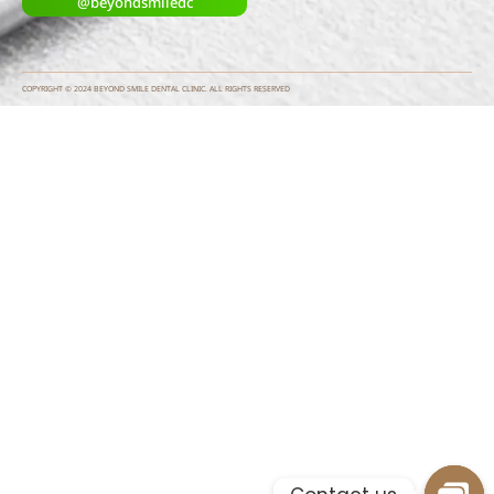
@beyondsmiledc
COPYRIGHT © 2024 BEYOND SMILE DENTAL CLINIC. ALL RIGHTS RESERVED