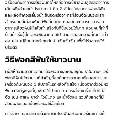
วิธีป้องกันอาการเสียวฟันที่ได้ผลคือการใช้ยาสีฟันสูตรลดอาการ
เสียวฟันล่วงหน้าประมาณ 1 ถึง 2 สัปดาห์ก่อนการฟอกสีฟัน
และหลังทำควรเลี่ยงน้ำเย็นจัดหรืออาหารที่ร้อนจัดในช่วงแรก
สำหรับคนที่เลือกฟอกสีฟันที่คลินิก หมอมักจะมีการทาสารลด
อาการเสียวฟันให้หลังทำเสร็จทันทีซึ่งช่วยได้มาก ส่วนคนที่ทำที่
บ้านถ้าเริ่มรู้สึกเสียวฟันมากเกินไป สามารถลดความถี่ในการทำ
ลง เช่น เปลี่ยนจากทำทุกวันเป็นวันเว้นวัน เพื่อให้ร่างกายได้
ปรับตัว
วิธีฟอกสีฟันให้ขาวนาน
เพื่อให้ความขาวที่แลกมาด้วยเวลาและเงินอยู่กับเราไปนานๆ วิธี
ฟอกสีฟันให้ขาวนานที่สำคัญที่สุดคือการควบคุมเรื่องอาหารและ
เครื่องดื่มในช่วง 1 สัปดาห์แรกหลังทำเสร็จ เนื่องจากช่วงนี้ผิว
ฟันจะยังมีรูพรุนที่ดูดซับสีได้ง่ายมาก ควรเลี่ยงเครื่องดื่มที่มีสี
จัด เช่น กาแฟ ชาดำ ไวน์แดง และน้ำอัดลม รวมถึงแกงที่มี
ส่วนผสมของขมิ้นหรือซอสซีอิ๊วเข้มๆ
การรักษาความสะอาดด้วยการแปรงฟันอย่างถูกวิธีและการใช้