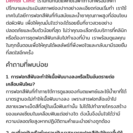
Dental Clinic
เรามีทีมทันตแพทย์เฉพาะทางที่พร้อมให้คำ
ปรึกษาและประเมินสภาพช่องปากอย่างละเอียดก่อนเริ่มทำ เราใช้
เทคโนโลยีการฟอกสีฟันที่ทันสมัยและน้ำยาคุณภาพสูงที่อ่อนโยน
ต่อผิวฟัน เพื่อให้คุณมั่นใจว่าจะได้รอยยิ้มที่ขาวสวยอย่าง
ปลอดภัยและเจ็บตัวน้อยที่สุด ไม่ว่าคุณจะเลือกรับบริการที่คลินิก
หรือต้องการชุดฟอกสีฟันกลับไปทำเองที่บ้าน เราพร้อมดูแลคุณ
ในทุกขั้นตอนเพื่อให้คุณได้ผลลัพธ์ที่พึงพอใจและกลับมามีรอยยิ้ม
ที่สดใสอีกครั้ง
คำถามที่พบบ่อย
1. การฟอกสีฟันจะทำให้เนื้อฟันบางลงหรือเป็นอันตรายต่อ
เคลือบฟันไหม?
การฟอกสีฟันที่ทำภายใต้การดูแลของทันตแพทย์และใช้น้ำยาที่ได้
มาตรฐานจะไม่ทำให้เนื้อฟันบางลง เพราะสารฟอกสีจะเข้าไป
สลายเฉพาะเม็ดสีที่อยู่ในเนื้อฟันเท่านั้น ไม่ได้ไปทำลายโครงสร้าง
ของแคลเซียมในเคลือบฟันแต่อย่างใด ดังนั้นจึงมั่นใจได้ว่ามี
ความปลอดภัยสูงหากปฏิบัติตามคำแนะนำอย่างถูกต้อง
2. คนที่อุดฟันหรือทำครอบฟันมาสามารถฟอกสีฟันให้ขาวขึ้นได้