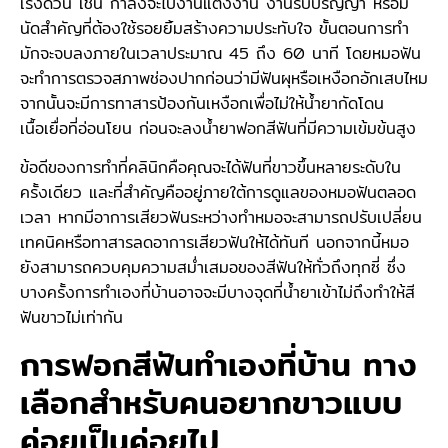
เร่งด่วน เช่น กำลังจะไปงานแต่งงาน งานรับปริญญา หรือมี
นัดสำคัญที่ต้องใช้รอยยิ้มสร้างความประทับใจ ขั้นตอนการทำ
มักจะจบลงภายในเวลาประมาณ 45 ถึง 60 นาที โดยหมอฟัน
จะทำการตรวจสภาพช่องปากก่อนว่ามีฟันผุหรือเหงือกอักเสบไหม
จากนั้นจะมีการทาสารป้องกันเหงือกเพื่อไม่ให้น้ำยากัดโดน
เนื้อเยื่อที่อ่อนโยน ก่อนจะลงน้ำยาฟอกสีฟันที่มีความเข้มข้นสูง
ข้อดีของการทำที่คลินิกคือคุณจะได้ฟันที่ขาวขึ้นหลายระดับใน
ครั้งเดียว และที่สำคัญคืออยู่ภายใต้การดูแลของหมอฟันตลอด
เวลา หากมีอาการเสียวฟันระหว่างทำหมอจะสามารถปรับเปลี่ยน
เทคนิคหรือทาสารลดอาการเสียวฟันให้ได้ทันที นอกจากนี้หมอ
ยังสามารถควบคุมความสม่ำเสมอของสีฟันให้ทั่วถึงทุกซี่ ซึ่ง
บางครั้งการทำเองที่บ้านอาจจะมีบางจุดที่น้ำยาเข้าไม่ถึงทำให้สี
ฟันขาวไม่เท่ากัน
การฟอกสีฟันทำเองที่บ้าน ทาง
เลือกสำหรับคนอยากขาวแบบ
ค่อยเป็นค่อยไป