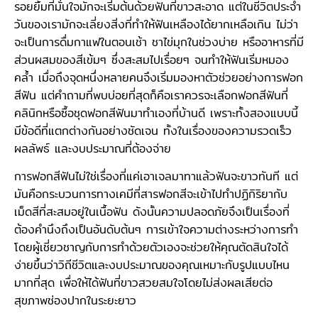
รอยยิ้มที่มั่นใจมักจะเริ่มต้นด้วยฟันที่ขาวสะอาด แต่ในชีวิตประจำ
วันของเรามักจะเลี่ยงสิ่งที่ทำให้ฟันเหลืองได้ยากเหลือเกิน ไม่ว่า
จะเป็นการดื่มกาแฟในตอนเช้า ชาไข่มุกในช่วงบ่าย หรืออาหารที่มี
ส่วนผสมของสีเข้มๆ ซึ่งสะสมไปเรื่อยๆ จนทำให้ฟันเริ่มหมอง
คล้ำ เมื่อถึงจุดหนึ่งหลายคนจึงเริ่มมองหาตัวช่วยอย่างการฟอก
สีฟัน แต่คำถามที่พบบ่อยที่สุดก็คือเราควรจะเลือกฟอกสีฟันที่
คลินิกหรือซื้อชุดฟอกสีฟันมาทำเองที่บ้านดี เพราะทั้งสองแบบนี้
มีข้อดีที่แตกต่างกันอย่างชัดเจน ทั้งในเรื่องของความรวดเร็ว
ผลลัพธ์ และงบประมาณที่ต้องจ่าย
การฟอกสีฟันไม่ใช่เรื่องที่แค่เอาเจลมาทาแล้วฟันจะขาวทันที แต่
มันคือกระบวนการทางเคมีที่สารฟอกสีจะเข้าไปทำปฏิกิริยากับ
เม็ดสีที่สะสมอยู่ในเนื้อฟัน ดังนั้นความปลอดภัยจึงเป็นเรื่องที่
ต้องคำนึงถึงเป็นอันดับต้นๆ การเข้าใจความต่างระหว่างการทำ
โดยผู้เชี่ยวชาญกับการทำด้วยตัวเองจะช่วยให้คุณตัดสินใจได้
ง่ายขึ้นว่าวิถีชีวิตและงบประมาณของคุณเหมาะกับรูปแบบไหน
มากที่สุด เพื่อให้ได้ฟันที่ขาวสวยสมใจโดยไม่ส่งผลเสียต่อ
สุขภาพช่องปากในระยะยาว