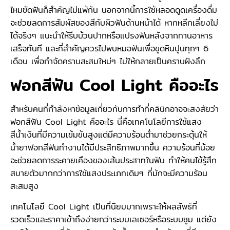
ไหมขัดฟันก็สำคัญไม่แพ้กัน นอกจากนี้การใช้หลอดดูดเครื่องดื่ม
จะช่วยลดการสัมผัสของสีกับผิวฟันด้านหน้าได้ หากหลีกเลี่ยงไม่
ได้จริงๆ แนะนำให้รีบบ้วนปากหรือแปรงฟันหลังจากทานอาหาร
เสร็จทันที และที่สำคัญควรไปพบหมอฟันเพื่อขูดหินปูนทุกๆ 6
เดือน เพื่อกำจัดคราบสะสมใหม่ๆ ไม่ให้กลายเป็นคราบฝังลึก
ฟอกสีฟัน Cool Light คืออะไร
สำหรับคนที่กำลังหาข้อมูลเกี่ยวกับการทำที่คลินิกอาจจะสงสัยว่า
ฟอกสีฟัน Cool Light คืออะไร นี่คือเทคโนโลยีการใช้แสง
สีน้ำเงินที่มีความเข้มข้นสูงแต่มีความร้อนต่ำมาช่วยกระตุ้นให้
น้ำยาฟอกสีฟันทำงานได้มีประสิทธิภาพมากขึ้น ความร้อนที่น้อย
จะช่วยลดการระคายเคืองของเส้นประสาทในฟัน ทำให้คนไข้รู้สึก
สบายตัวมากกว่าการใช้แสงประเภทเดิมๆ ที่มักจะมีความร้อน
สะสมสูง
เทคโนโลยี Cool Light เป็นที่นิยมมากเพราะให้ผลลัพธ์ที่
รวดเร็วและราคาเข้าถึงง่ายกว่าระบบเลเซอร์หรือระบบซูม แต่ยัง