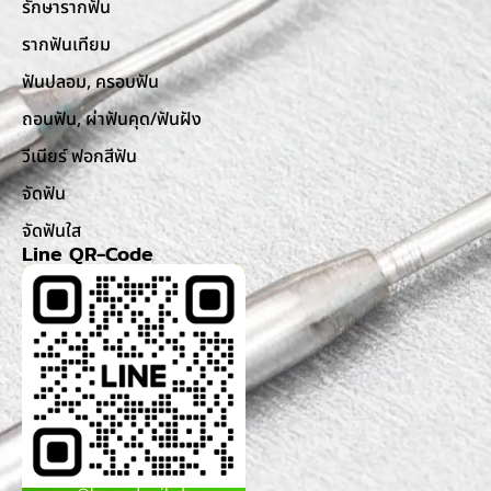
รักษารากฟัน
รากฟันเทียม
ฟันปลอม, ครอบฟัน
ถอนฟัน, ผ่าฟันคุด/ฟันฝัง
วีเนียร์ ฟอกสีฟัน
จัดฟัน
จัดฟันใส
Line QR-Code