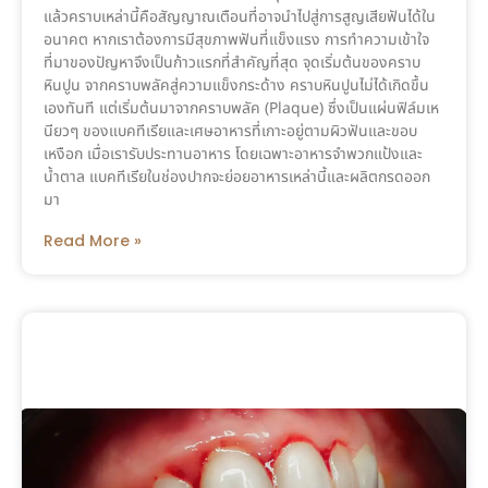
แล้วคราบเหล่านี้คือสัญญาณเตือนที่อาจนำไปสู่การสูญเสียฟันได้ใน
อนาคต หากเราต้องการมีสุขภาพฟันที่แข็งแรง การทำความเข้าใจ
ที่มาของปัญหาจึงเป็นก้าวแรกที่สำคัญที่สุด จุดเริ่มต้นของคราบ
หินปูน จากคราบพลัคสู่ความแข็งกระด้าง คราบหินปูนไม่ได้เกิดขึ้น
เองทันที แต่เริ่มต้นมาจากคราบพลัค (Plaque) ซึ่งเป็นแผ่นฟิล์มเห
นียวๆ ของแบคทีเรียและเศษอาหารที่เกาะอยู่ตามผิวฟันและขอบ
เหงือก เมื่อเรารับประทานอาหาร โดยเฉพาะอาหารจำพวกแป้งและ
น้ำตาล แบคทีเรียในช่องปากจะย่อยอาหารเหล่านี้และผลิตกรดออก
มา
Read More »