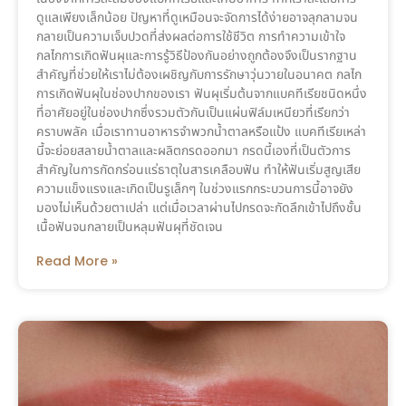
ดูแลเพียงเล็กน้อย ปัญหาที่ดูเหมือนจะจัดการได้ง่ายอาจลุกลามจน
กลายเป็นความเจ็บปวดที่ส่งผลต่อการใช้ชีวิต การทำความเข้าใจ
กลไกการเกิดฟันผุและการรู้วิธีป้องกันอย่างถูกต้องจึงเป็นรากฐาน
สำคัญที่ช่วยให้เราไม่ต้องเผชิญกับการรักษาวุ่นวายในอนาคต กลไก
การเกิดฟันผุในช่องปากของเรา ฟันผุเริ่มต้นจากแบคทีเรียชนิดหนึ่ง
ที่อาศัยอยู่ในช่องปากซึ่งรวมตัวกันเป็นแผ่นฟิล์มเหนียวที่เรียกว่า
คราบพลัค เมื่อเราทานอาหารจำพวกน้ำตาลหรือแป้ง แบคทีเรียเหล่า
นี้จะย่อยสลายน้ำตาลและผลิตกรดออกมา กรดนี้เองที่เป็นตัวการ
สำคัญในการกัดกร่อนแร่ธาตุในสารเคลือบฟัน ทำให้ฟันเริ่มสูญเสีย
ความแข็งแรงและเกิดเป็นรูเล็กๆ ในช่วงแรกกระบวนการนี้อาจยัง
มองไม่เห็นด้วยตาเปล่า แต่เมื่อเวลาผ่านไปกรดจะกัดลึกเข้าไปถึงชั้น
เนื้อฟันจนกลายเป็นหลุมฟันผุที่ชัดเจน
Read More »