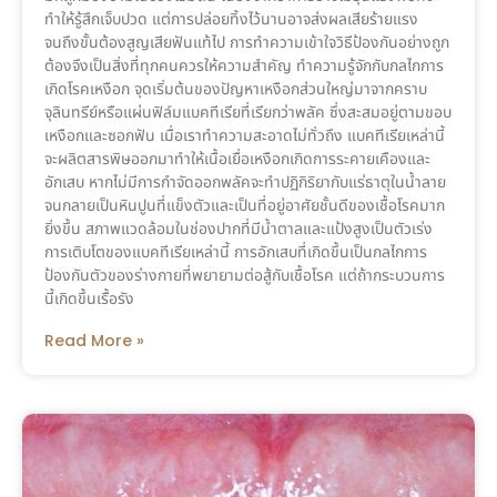
ทำให้รู้สึกเจ็บปวด แต่การปล่อยทิ้งไว้นานอาจส่งผลเสียร้ายแรง
จนถึงขั้นต้องสูญเสียฟันแท้ไป การทำความเข้าใจวิธีป้องกันอย่างถูก
ต้องจึงเป็นสิ่งที่ทุกคนควรให้ความสำคัญ ทำความรู้จักกับกลไกการ
เกิดโรคเหงือก จุดเริ่มต้นของปัญหาเหงือกส่วนใหญ่มาจากคราบ
จุลินทรีย์หรือแผ่นฟิล์มแบคทีเรียที่เรียกว่าพลัค ซึ่งสะสมอยู่ตามขอบ
เหงือกและซอกฟัน เมื่อเราทำความสะอาดไม่ทั่วถึง แบคทีเรียเหล่านี้
จะผลิตสารพิษออกมาทำให้เนื้อเยื่อเหงือกเกิดการระคายเคืองและ
อักเสบ หากไม่มีการกำจัดออกพลัคจะทำปฏิกิริยากับแร่ธาตุในน้ำลาย
จนกลายเป็นหินปูนที่แข็งตัวและเป็นที่อยู่อาศัยชั้นดีของเชื้อโรคมาก
ยิ่งขึ้น สภาพแวดล้อมในช่องปากที่มีน้ำตาลและแป้งสูงเป็นตัวเร่ง
การเติบโตของแบคทีเรียเหล่านี้ การอักเสบที่เกิดขึ้นเป็นกลไกการ
ป้องกันตัวของร่างกายที่พยายามต่อสู้กับเชื้อโรค แต่ถ้ากระบวนการ
นี้เกิดขึ้นเรื้อรัง
Read More »