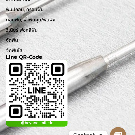
ฟันปลอม, ครอบฟัน
ถอนฟัน, ผ่าฟันคุด/ฟันฝัง
วีเนียร์ ฟอกสีฟัน
จัดฟัน
จัดฟันใส
Line QR-Code
@beyondsmiledc